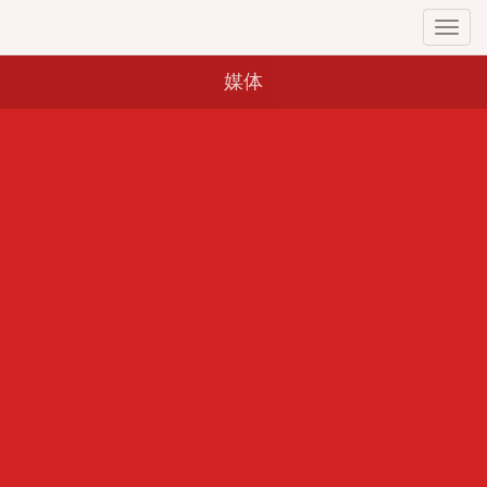
Toggl
navig
媒体